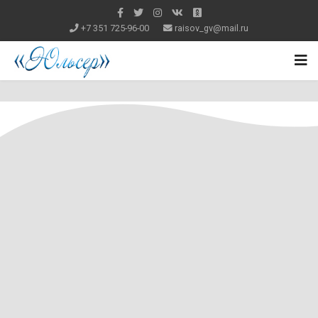
+7 351 725-96-00
raisov_gv@mail.ru