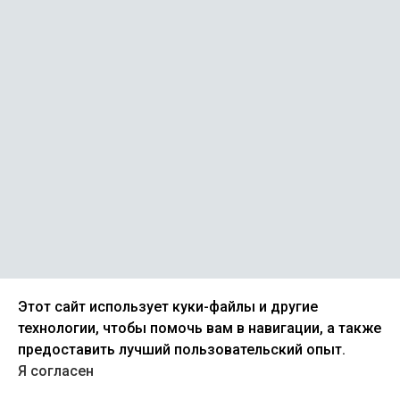
4
5
1
2
Этот сайт использует куки-файлы и другие
4
5
1
2
технологии, чтобы помочь вам в навигации, а также
предоставить лучший пользовательский опыт.
Я согласен