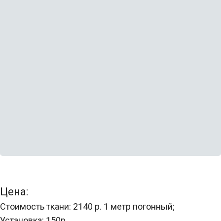
Белый
Бежевый
Магнолия
Светло-серый
Белый
Бежевый
Магнолия
Светло-серый
Цена:
Стоимость ткани: 2140 р. 1 метр погонный;
Установка: 150р.