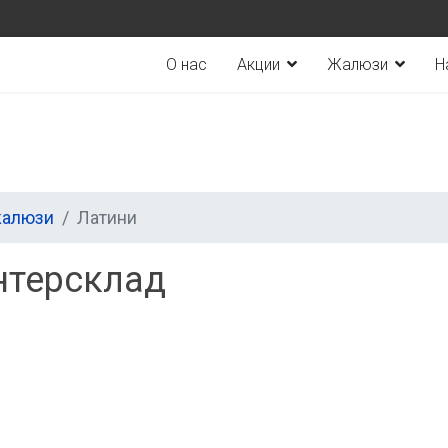
О нас
Акции
Жалюзи
Н
жалюзи
Латини
нтерсклад