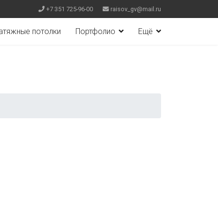
+7 351 725-96-00
raisov_gv@mail.ru
атяжные потолки
Портфолио
Ещё